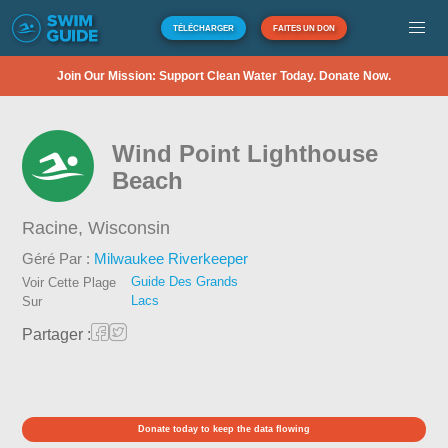
TÉLÉCHARGER
FAITES UN DON
Join Our Mission: Support Clean Water Today. Donate Now.
Wind Point Lighthouse
Beach
Racine,
Wisconsin
Géré Par :
Milwaukee Riverkeeper
Guide Des Grands
Voir Cette Plage
Lacs
Sur
Partager :
Donate today to keep the data flowing