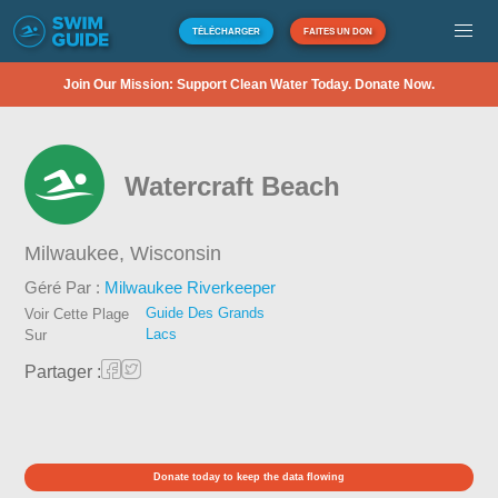
TÉLÉCHARGER
FAITES UN DON
Join Our Mission: Support Clean Water Today. Donate Now.
Watercraft Beach
Milwaukee,
Wisconsin
Géré Par :
Milwaukee Riverkeeper
Guide Des Grands
Voir Cette Plage
Lacs
Sur
Partager :
Donate today to keep the data flowing