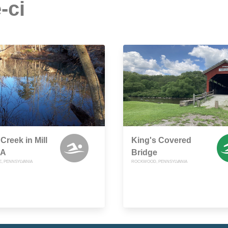
-ci
 Creek in Mill
King's Covered
PA
Bridge
E, PENNSYLVANIA
ROCKWOOD, PENNSYLVANIA