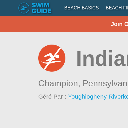
BEACH BASICS
BEACH F
Join 
Indi
Champion,
Pennsylvan
Géré Par :
Youghiogheny Riverk