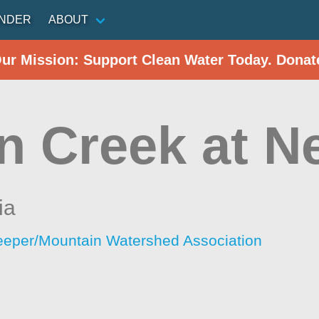
INDER
ABOUT
Our Mission: Support Clean Water Today. Donat
an Creek at 
ia
eeper/Mountain Watershed Association