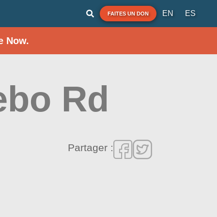
EN
ES
FAITES UN DON
e Now.
Nebo Rd
Partager :