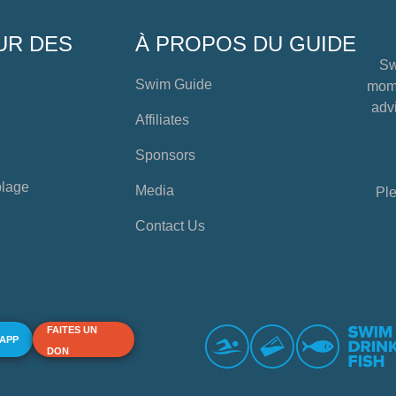
UR DES
À PROPOS DU GUIDE
Sw
Swim Guide
mome
advi
Affiliates
Sponsors
plage
Media
Ple
Contact Us
FAITES UN
 APP
DON