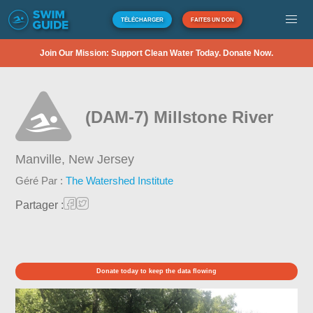
TÉLÉCHARGER
FAITES UN DON
Join Our Mission: Support Clean Water Today. Donate Now.
(DAM-7) Millstone River
Manville,
New Jersey
Géré Par :
The Watershed Institute
Partager :
Donate today to keep the data flowing