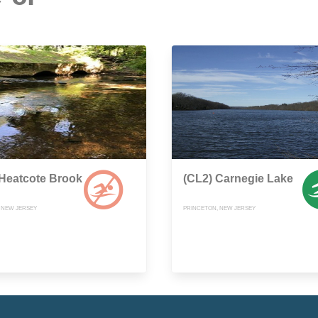
Heatcote Brook
(CL2) Carnegie Lake
 NEW JERSEY
PRINCETON, NEW JERSEY