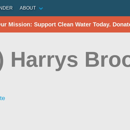
INDER
ABOUT
Our Mission: Support Clean Water Today. Donat
) Harrys Bro
te