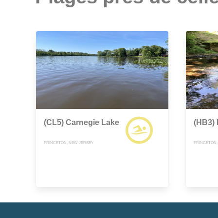
(CL5) Carnegie Lake
(HB3) 
PRINCETON, NEW JERSEY
PRINCETON,