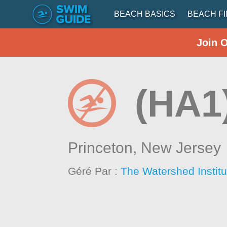
BEACH BASICS
BEACH F
Join 
(HA1
Princeton,
New Jersey
Géré Par :
The Watershed Institu