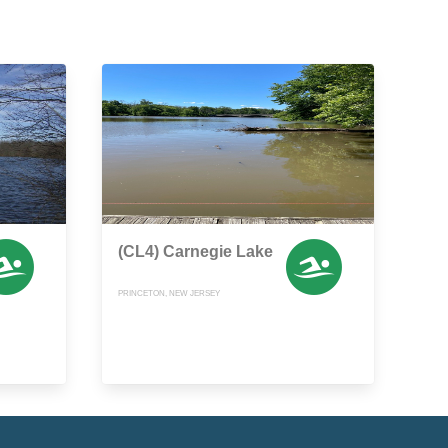
(CL4) Carnegie Lake
PRINCETON, NEW JERSEY