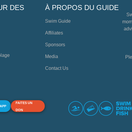
UR DES
À PROPOS DU GUIDE
Sw
Swim Guide
mome
advi
Affiliates
Sponsors
plage
Media
Ple
Contact Us
FAITES UN
 APP
DON