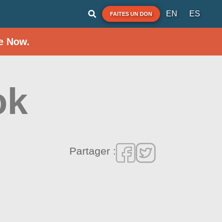
EN
ES
FAITES UN DON
e Now.
ok
Partager :