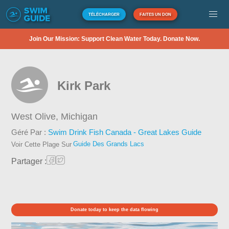
TÉLÉCHARGER
FAITES UN DON
Join Our Mission: Support Clean Water Today. Donate Now.
Kirk Park
West Olive,
Michigan
Géré Par :
Swim Drink Fish Canada - Great Lakes Guide
Guide Des Grands Lacs
Voir Cette Plage Sur
Partager :
Donate today to keep the data flowing