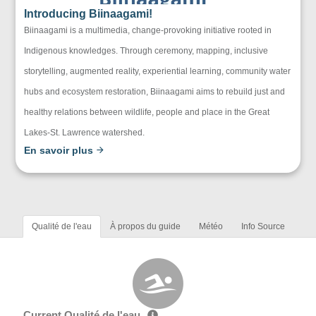
Introducing Biinaagami!
Biinaagami is a multimedia, change-provoking initiative rooted in
Indigenous knowledges. Through ceremony, mapping, inclusive
storytelling, augmented reality, experiential learning, community water
hubs and ecosystem restoration, Biinaagami aims to rebuild just and
healthy relations between wildlife, people and place in the Great
Lakes-St. Lawrence watershed.
En savoir plus
Qualité de l'eau
À propos du guide
Météo
Info Source
Current Qualité de l'eau