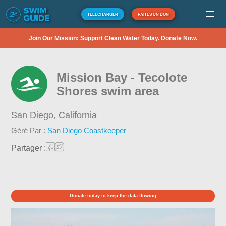
TÉLÉCHARGER
FAITES UN DON
Join Our Mission: Support Clean Water Today. Donate Now.
Mission Bay - Tecolote
Shores swim area
San Diego,
California
Géré Par :
San Diego Coastkeeper
Partager :
Donate today to keep the data flowing