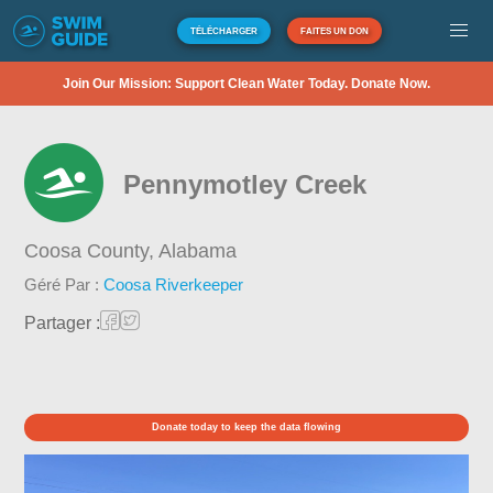
TÉLÉCHARGER
FAITES UN DON
Join Our Mission: Support Clean Water Today. Donate Now.
Pennymotley Creek
Coosa County,
Alabama
Géré Par :
Coosa Riverkeeper
Partager :
Donate today to keep the data flowing