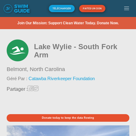
TÉLÉCHARGER
FAITES UN DON
Join Our Mission: Support Clean Water Today. Donate Now.
Lake Wylie - South Fork
Arm
Belmont,
North Carolina
Géré Par :
Catawba Riverkeeper Foundation
Partager :
Donate today to keep the data flowing