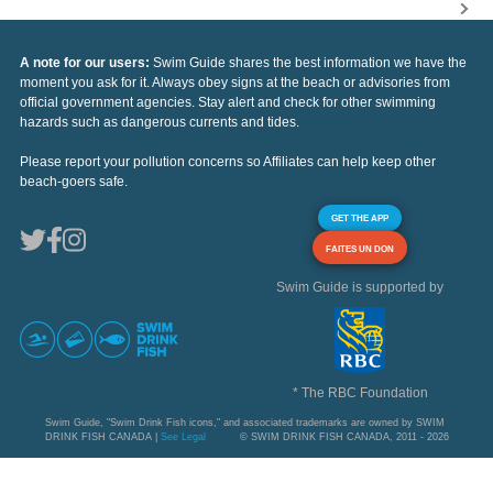
A note for our users:
Swim Guide shares the best information we have the
moment you ask for it. Always obey signs at the beach or advisories from
official government agencies. Stay alert and check for other swimming
hazards such as dangerous currents and tides.
Please report your pollution concerns so Affiliates can help keep other
beach-goers safe.
GET THE APP
FAITES UN DON
Swim Guide is supported by
* The RBC Foundation
Swim Guide, "Swim Drink Fish icons," and associated trademarks are owned by SWIM
DRINK FISH CANADA |
See Legal
© SWIM DRINK FISH CANADA, 2011 - 2026