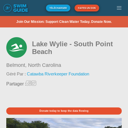
TÉLÉCHARGER
FAITES UN DON
Join Our Mission: Support Clean Water Today. Donate Now.
Lake Wylie - South Point
Beach
Belmont,
North Carolina
Géré Par :
Catawba Riverkeeper Foundation
Partager :
Donate today to keep the data flowing