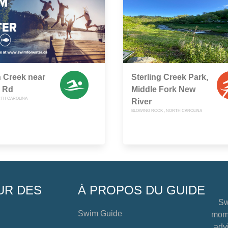
 Creek near
Sterling Creek Park,
 Rd
Middle Fork New
RTH CAROLINA
River
BLOWING ROCK , NORTH CAROLINA
UR DES
À PROPOS DU GUIDE
Sw
Swim Guide
mome
advi