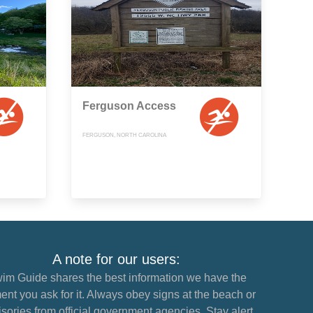
Ferguson Access
FERGUSON, NORTH CAROLINA
A note for our users:
im Guide shares the best information we have the
nt you ask for it. Always obey signs at the beach or
sories from official government agencies. Stay alert