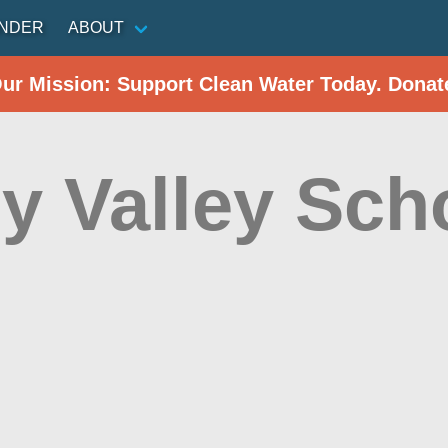
INDER
ABOUT
Our Mission: Support Clean Water Today. Donat
y Valley Sch