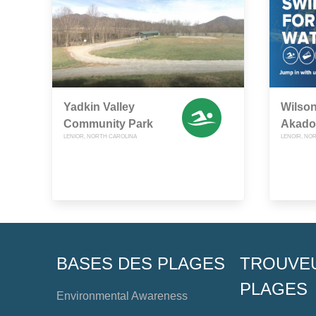
Yadkin Valley
Wilson
Community Park
Akado
LENIOR, NORTH CAROLINA
LENOIR, NO
BASES DES PLAGES
TROUVE
PLAGES
Environmental Awareness