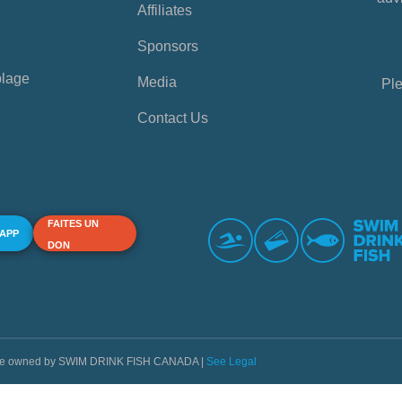
Affiliates
Sponsors
plage
Media
Ple
Contact Us
FAITES UN
 APP
DON
s are owned by SWIM DRINK FISH CANADA |
See Legal