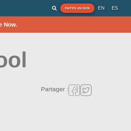
EN
ES
FAITES UN DON
e Now.
ool
Partager :