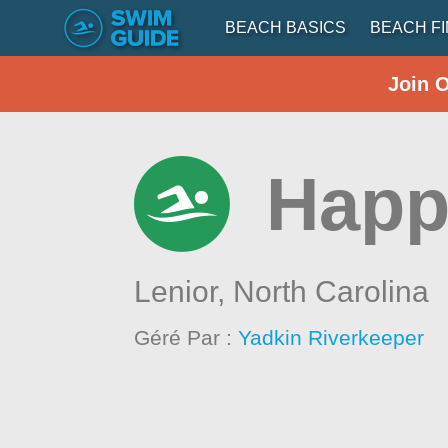
BEACH BASICS
BEACH F
Join 
Happ
Lenior,
North Carolina
Géré Par :
Yadkin Riverkeeper