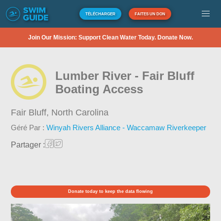
TÉLÉCHARGER
FAITES UN DON
Join Our Mission: Support Clean Water Today. Donate Now.
Lumber River - Fair Bluff
Boating Access
Fair Bluff,
North Carolina
Géré Par :
Winyah Rivers Alliance - Waccamaw Riverkeeper
Partager :
Donate today to keep the data flowing