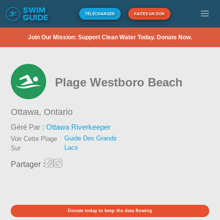
TÉLÉCHARGER
FAITES UN DON
Join Our Mission: Support Clean Water Today. Donate Now.
Plage Westboro Beach
Ottawa,
Ontario
Géré Par :
Ottawa Riverkeeper
Guide Des Grands
Voir Cette Plage
Lacs
Sur
Partager :
Donate today to keep the data flowing