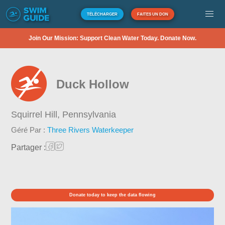
TÉLÉCHARGER
FAITES UN DON
Join Our Mission: Support Clean Water Today. Donate Now.
Duck Hollow
Squirrel Hill,
Pennsylvania
Géré Par :
Three Rivers Waterkeeper
Partager :
Donate today to keep the data flowing