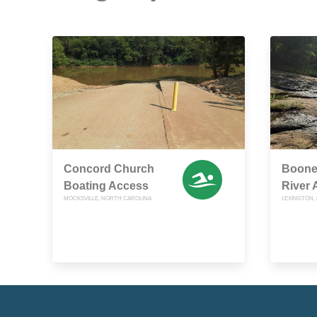
Concord Church
Boone
Boating Access
River 
MOCKSVILLE, NORTH CAROLINA
LEXINGTON,