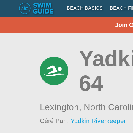
BEACH BASICS
BEACH F
Join 
Yadk
64
Lexington,
North Carol
Géré Par :
Yadkin Riverkeeper