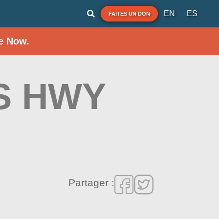
EN
ES
FAITES UN DON
e Now.
US HWY
Partager :