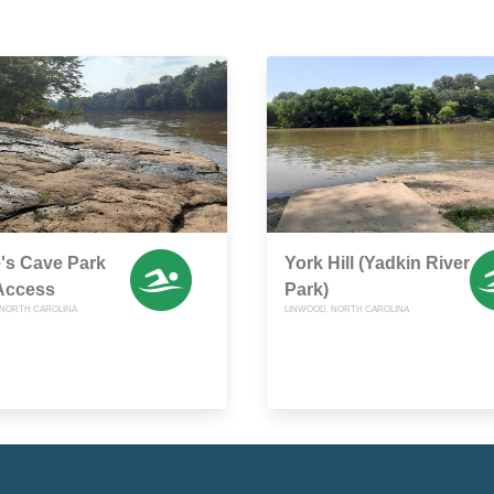
's Cave Park
York Hill (Yadkin River
Access
Park)
 NORTH CAROLINA
LINWOOD, NORTH CAROLINA