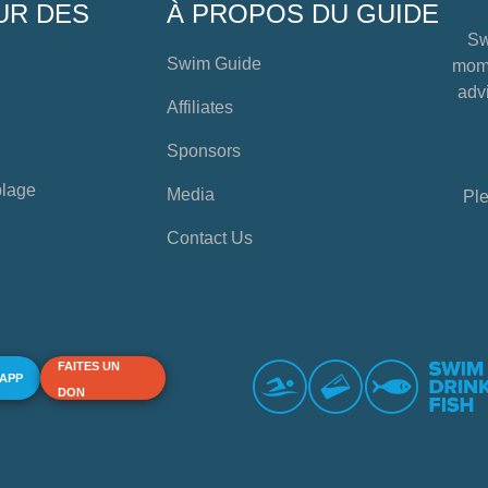
UR DES
À PROPOS DU GUIDE
Sw
Swim Guide
mome
advi
Affiliates
Sponsors
plage
Media
Ple
Contact Us
FAITES UN
 APP
DON