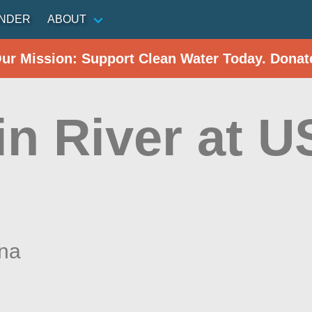
INDER
ABOUT
Our Mission: Support Clean Water Today. Donat
in River at 
ina