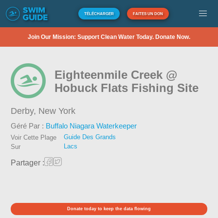
TÉLÉCHARGER
FAITES UN DON
Join Our Mission: Support Clean Water Today. Donate Now.
Eighteenmile Creek @
Hobuck Flats Fishing Site
Derby,
New York
Géré Par :
Buffalo Niagara Waterkeeper
Guide Des Grands
Voir Cette Plage
Lacs
Sur
Partager :
Donate today to keep the data flowing