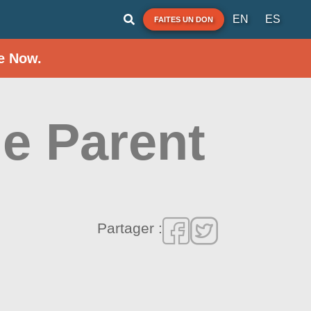
EN
ES
FAITES UN DON
e Now.
ge Parent
Partager :