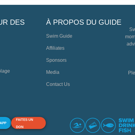
UR DES
À PROPOS DU GUIDE
Sw
Swim Guide
mome
advi
Affiliates
Sponsors
plage
Media
Ple
Contact Us
FAITES UN
 APP
DON