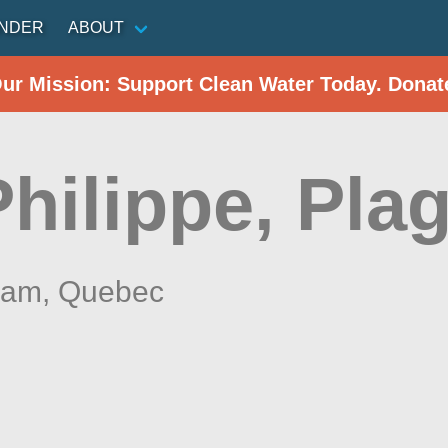
INDER
ABOUT
Our Mission: Support Clean Water Today. Donat
hilippe, Pla
ham,
Quebec