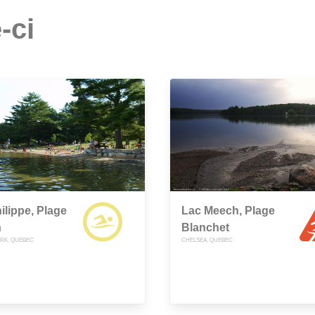
-ci
ilippe, Plage
Lac Meech, Plage
n
Blanchet
ARK, QUEBEC
CHELSEA, QUEBEC