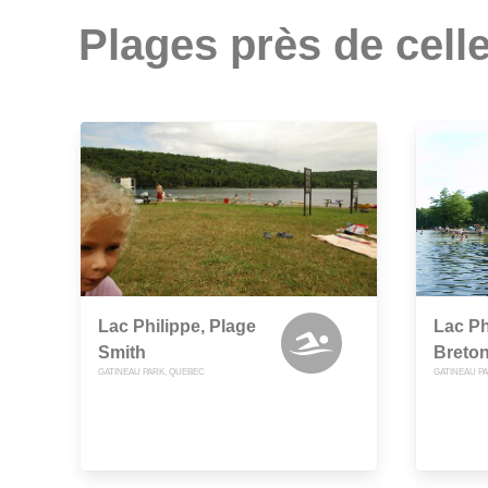
Plages près de celle
Lac Philippe, Plage
Lac Ph
Smith
Breto
GATINEAU PARK, QUEBEC
GATINEAU P