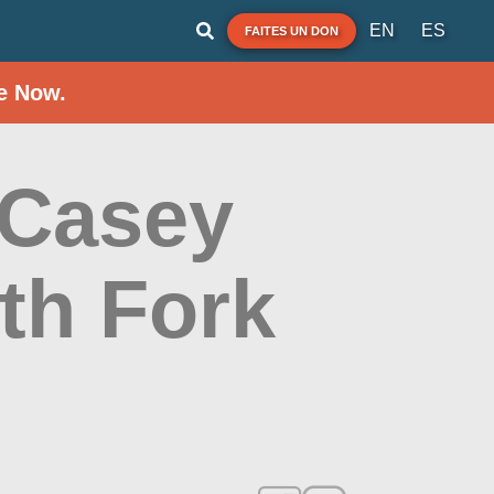
EN
ES
FAITES UN DON
e Now.
 Casey
th Fork