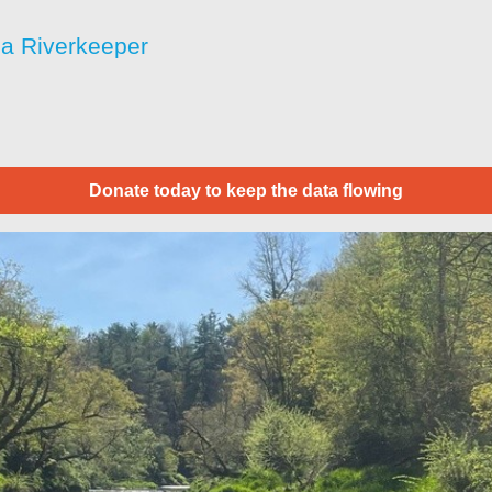
a Riverkeeper
Donate today to keep the data flowing