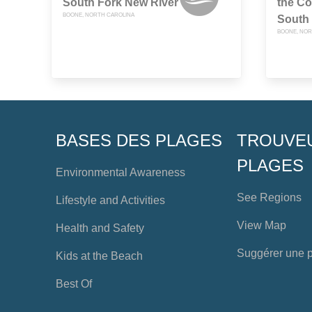
South Fork New River
the Co
BOONE, NORTH CAROLINA
South 
BOONE, NOR
BASES DES PLAGES
TROUVE
PLAGES
Environmental Awareness
See Regions
Lifestyle and Activities
View Map
Health and Safety
Suggérer une 
Kids at the Beach
Best Of