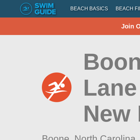
BEACH BASICS
BEACH F
Join 
Boon
Lane
New 
Boone,
North Carolina