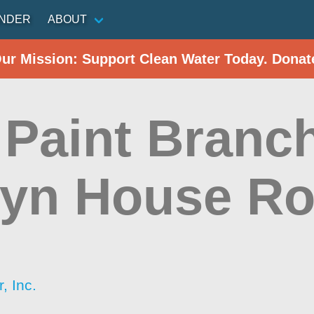
INDER
ABOUT
Our Mission: Support Clean Water Today. Donat
 Paint Branch
yn House R
d
, Inc.