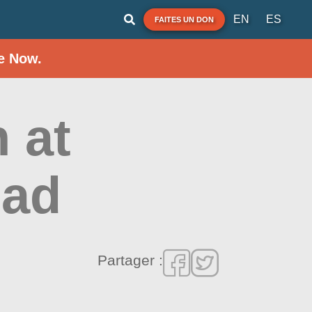
EN
ES
FAITES UN DON
e Now.
 at
oad
Partager :