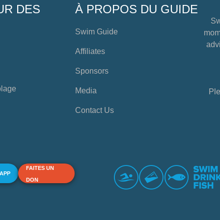
UR DES
À PROPOS DU GUIDE
Sw
Swim Guide
mome
advi
Affiliates
Sponsors
plage
Media
Ple
Contact Us
FAITES UN
 APP
DON