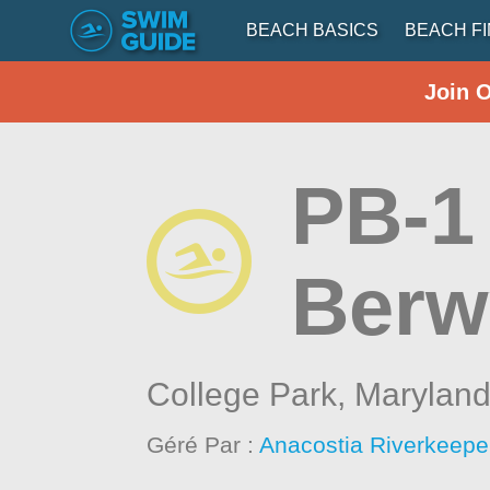
BEACH BASICS
BEACH F
Join 
PB-1
Berw
College Park,
Marylan
Géré Par :
Anacostia Riverkeeper