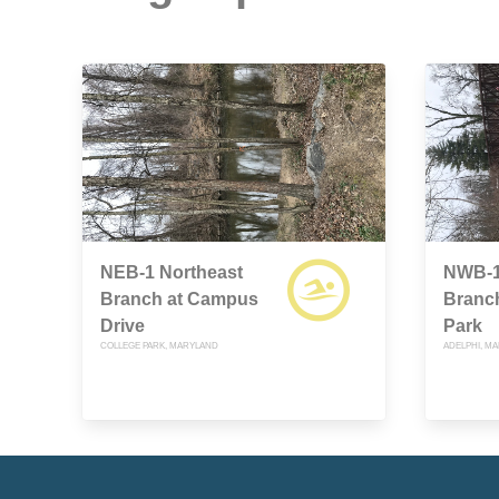
NEB-1 Northeast
NWB-1
Branch at Campus
Branc
Drive
Park
COLLEGE PARK, MARYLAND
ADELPHI, M