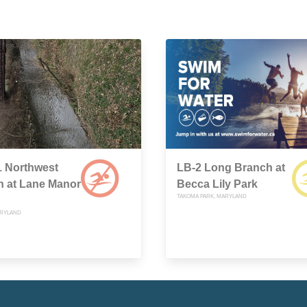
 Northwest
LB-2 Long Branch at
h at Lane Manor
Becca Lily Park
TAKOMA PARK, MARYLAND
ARYLAND