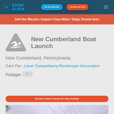
TÉLÉCHARGER
FAITES UN DON
Join Our Mission: Support Clean Water Today. Donate Now.
New Cumberland Boat
Launch
New Cumberland,
Pennsylvania
Géré Par :
Lower Susquehanna Riverkeeper Association
Partager :
Donate today to keep the data flowing