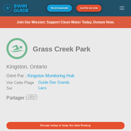
TÉLÉCHARGER
FAITES UN DON
Join Our Mission: Support Clean Water Today. Donate Now.
Grass Creek Park
Kingston,
Ontario
Géré Par :
Kingston Monitoring Hub
Guide Des Grands
Voir Cette Plage
Lacs
Sur
Partager :
Donate today to keep the data flowing