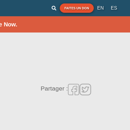
EN
ES
FAITES UN DON
e Now.
Partager :