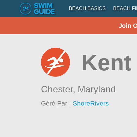
BEACH BASICS
BEACH F
Join 
Kent
Chester,
Maryland
Géré Par :
ShoreRivers