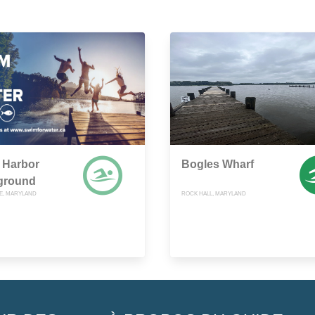
 Harbor
Bogles Wharf
ground
E, MARYLAND
ROCK HALL, MARYLAND