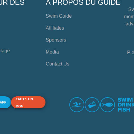
UR DES
À PROPOS DU GUIDE
Sw
Swim Guide
mome
advi
Affiliates
Sponsors
plage
Media
Ple
Contact Us
FAITES UN
 APP
DON