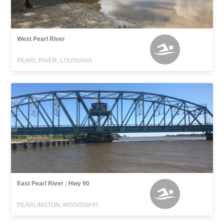
West Pearl River
PEARL RIVER, LOUISIANA
East Pearl River : Hwy 90
PEARLINGTON, MISSISSIPPI