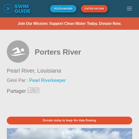
TÉLÉCHARGER
FAITES UN DON
Join Our Mission: Support Clean Water Today. Donate Now.
Porters River
Pearl River,
Louisiana
Géré Par :
Pearl Riverkeeper
Partager :
Donate today to keep the data flowing