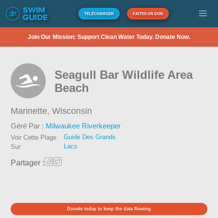
TÉLÉCHARGER
FAITES UN DON
Join Our Mission: Support Clean Water Today. Donate Now.
Seagull Bar Wildlife Area
Beach
Marinette,
Wisconsin
Géré Par :
Milwaukee Riverkeeper
Guide Des Grands
Voir Cette Plage
Lacs
Sur
Partager :
Donate today to keep the data flowing