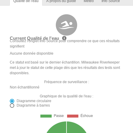
Qualité de l'eau
À propos du guide
Météo
Info Source
Current Qualité de l'eau
Consultez l'onglet Info Source pour comprendre ce que ces résultats
signifient
Aucune donnée disponible
Ce statut est basé sur le dernier échantillon. Milwaukee Riverkeeper
met à jour le statut de cette plage dès que les résultats des tests sont
disponibles.
Fréquence de surveillance :
Non échantillonné
Graphique de la qualité de l'eau :
Diagramme circulaire
Diagramme à barres