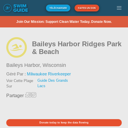
TÉLÉCHARGER
FAITES UN DON
Join Our Mission: Support Clean Water Today. Donate Now.
Baileys Harbor Ridges Park
& Beach
Baileys Harbor,
Wisconsin
Géré Par :
Milwaukee Riverkeeper
Guide Des Grands
Voir Cette Plage
Lacs
Sur
Partager :
Donate today to keep the data flowing