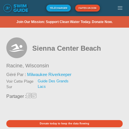
TÉLÉCHARGER
FAITES UN DON
Join Our Mission: Support Clean Water Today. Donate Now.
Sienna Center Beach
Racine,
Wisconsin
Géré Par :
Milwaukee Riverkeeper
Guide Des Grands
Voir Cette Plage
Lacs
Sur
Partager :
Donate today to keep the data flowing