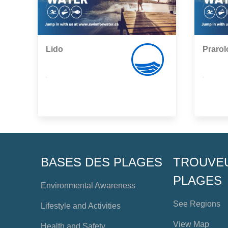
Lido
Prarol
,
,
BASES DES PLAGES
TROUVE
PLAGES
Environmental Awareness
See Regions
Lifestyle and Activities
View Map
Health and Safety