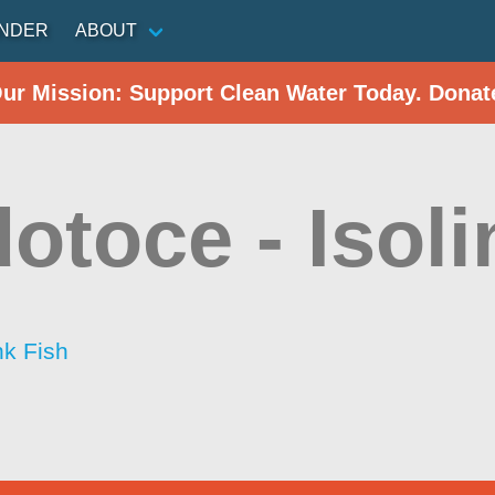
INDER
ABOUT
Our Mission: Support Clean Water Today. Donat
otoce - Isoli
nk Fish