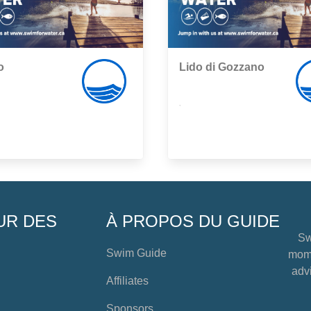
o
Lido di Gozzano
,
UR DES
À PROPOS DU GUIDE
Sw
Swim Guide
mome
advi
Affiliates
Sponsors