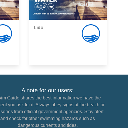
Lido
,
A note for our users:
im Guide shares the best information we have the
nt you ask for it. Always obey signs at the beach or
sories from official government agencies. Stay alert
and check for other swimming hazards such as
dangerous currents and tides.