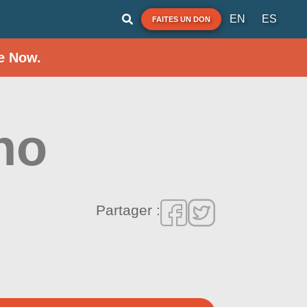
EN
ES
FAITES UN DON
e Now.
no
Partager :