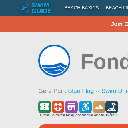
BEACH BASICS
BEACH F
Join 
Fond
Géré Par :
Blue Flag -- Swim Dri
Gratuit
Sauveteur
Kiosque
Accessible
Rocheux
Intérieur