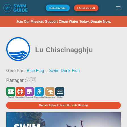
TÉLÉCHARGER
FAITES UN DON
Join Our Mission: Support Clean Water Today. Donate Now.
Lu Chiscinagghju
Géré Par :
Blue Flag -- Swim Drink Fish
Partager :
Gratuit
Sauveteur
Kiosque
Accessible
Sablonneux
Côtier
Donate today to keep the data flowing