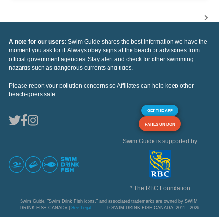
A note for our users:
Swim Guide shares the best information we have the
moment you ask for it. Always obey signs at the beach or advisories from
official government agencies. Stay alert and check for other swimming
hazards such as dangerous currents and tides.
Please report your pollution concerns so Affiliates can help keep other
beach-goers safe.
GET THE APP
FAITES UN DON
Swim Guide is supported by
* The RBC Foundation
Swim Guide, "Swim Drink Fish icons," and associated trademarks are owned by SWIM
DRINK FISH CANADA |
See Legal
© SWIM DRINK FISH CANADA, 2011 - 2026