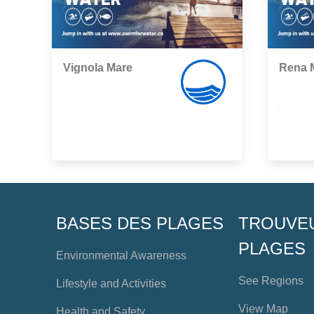
Vignola Mare
Rena 
,
,
BASES DES PLAGES
TROUVE
PLAGES
Environmental Awareness
See Regions
Lifestyle and Activities
View Map
Health and Safety