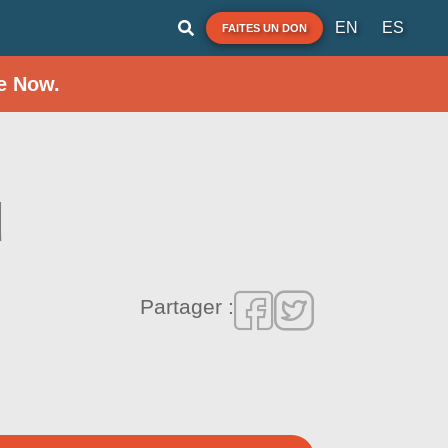
EN
ES
FAITES UN DON
e Now.
u
Partager :