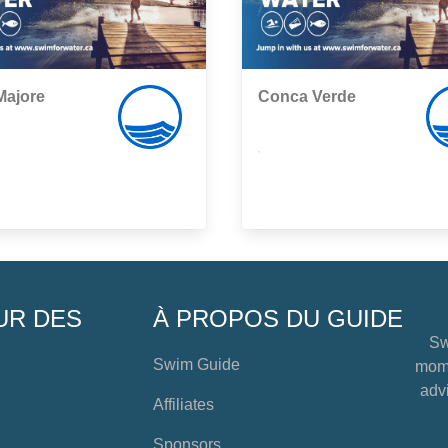
Majore
Conca Verde
,
UR DES
À PROPOS DU GUIDE
Sw
Swim Guide
mome
advi
Affiliates
Sponsors