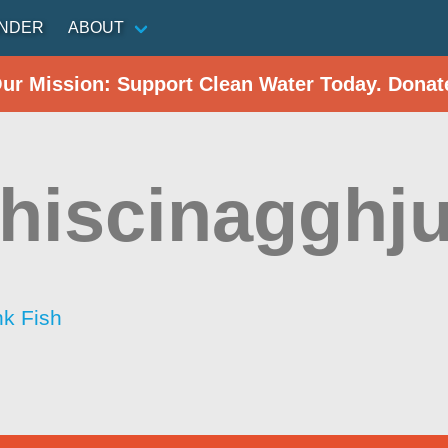
INDER
ABOUT
Our Mission: Support Clean Water Today. Donat
hiscinagghj
nk Fish