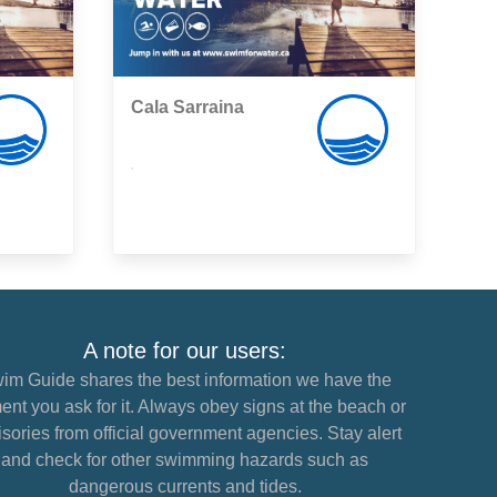
Cala Sarraina
,
A note for our users:
im Guide shares the best information we have the
nt you ask for it. Always obey signs at the beach or
sories from official government agencies. Stay alert
and check for other swimming hazards such as
dangerous currents and tides.