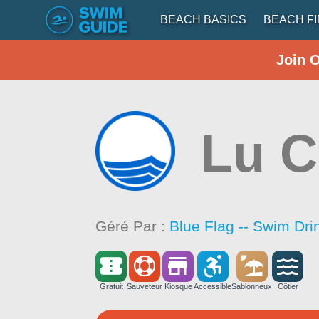
BEACH BASICS
BEACH F
Join 
Lu C
Géré Par :
Blue Flag -- Swim Dri
Gratuit
Sauveteur
Kiosque
Accessible
Sablonneux
Côtier