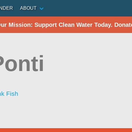
INDER
ABOUT
Our Mission: Support Clean Water Today. Donat
Ponti
nk Fish