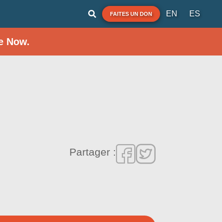
EN
ES
FAITES UN DON
e Now.
Partager :