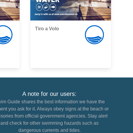
Tiro a Volo
,
A note for our users:
im Guide shares the best information we have the
nt you ask for it. Always obey signs at the beach or
sories from official government agencies. Stay alert
and check for other swimming hazards such as
dangerous currents and tides.