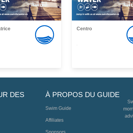
trice
Centro
,
UR DES
À PROPOS DU GUIDE
Sw
Swim Guide
mome
advi
Affiliates
Sponsors