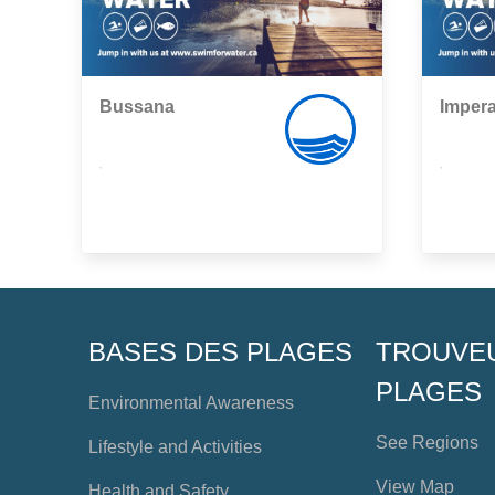
Bussana
Impera
,
,
BASES DES PLAGES
TROUVE
PLAGES
Environmental Awareness
See Regions
Lifestyle and Activities
View Map
Health and Safety