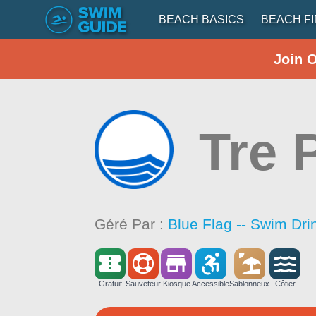
BEACH BASICS
BEACH F
Join 
Tre 
Géré Par :
Blue Flag -- Swim Dri
Gratuit
Sauveteur
Kiosque
Accessible
Sablonneux
Côtier