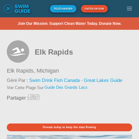
TÉLÉCHARGER
FAITES UN DON
Join Our Mission: Support Clean Water Today. Donate Now.
Elk Rapids
Elk Rapids,
Michigan
Géré Par :
Swim Drink Fish Canada - Great Lakes Guide
Guide Des Grands Lacs
Voir Cette Plage Sur
Partager :
Donate today to keep the data flowing