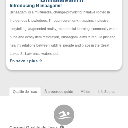
Introducing Biinaagami!
Biinaagami is a multimedia, change-provoking initiative rooted in
Indigenous knowledges. Through ceremony, mapping, inclusive
storytelling, augmented reality, experiential learning, community water
hubs and ecosystem restoration, Biinaagami aims to rebuild just and
healthy relations between wildlife, people and place in the Great
Lakes-St. Lawrence watershed.
En savoir plus
Qualité de l'eau
À propos du guide
Météo
Info Source
Current Qualité de l'eau