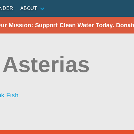
INDER
ABOUT
Our Mission: Support Clean Water Today. Donat
 Asterias
nk Fish