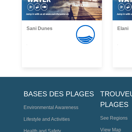
Sani Dunes
Elani
,
,
BASES DES PLAGES
TROUVE
PLAGES
Environmental Awareness
See Regions
Lifestyle and Activities
View Map
Health and Safety