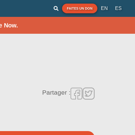
EN
ES
FAITES UN DON
e Now.
Partager :