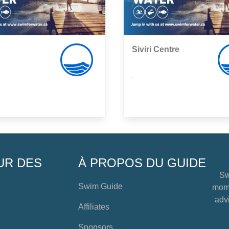
Siviri Centre
,
UR DES
À PROPOS DU GUIDE
Sw
Swim Guide
mome
advi
Affiliates
Sponsors