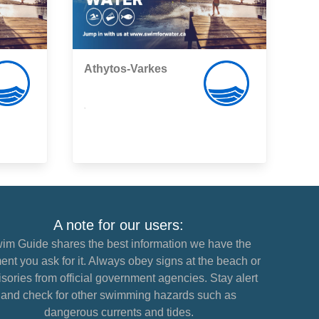
Athytos-Varkes
,
A note for our users:
im Guide shares the best information we have the
nt you ask for it. Always obey signs at the beach or
sories from official government agencies. Stay alert
and check for other swimming hazards such as
dangerous currents and tides.