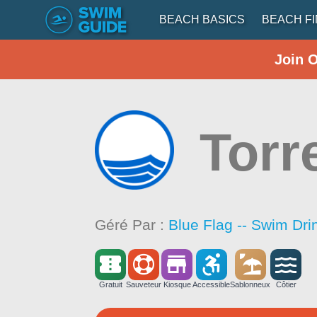
BEACH BASICS
BEACH F
Join 
Torr
Géré Par :
Blue Flag -- Swim Dri
Gratuit
Sauveteur
Kiosque
Accessible
Sablonneux
Côtier