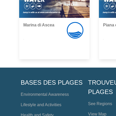
Marina di Ascea
Piana 
,
,
BASES DES PLAGES
TROUVE
PLAGES
Environmental Awareness
See Regions
Lifestyle and Activities
View Map
Health and Safety