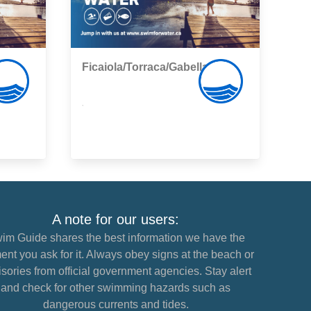
Ficaiola/Torraca/Gabella
,
A note for our users:
im Guide shares the best information we have the
nt you ask for it. Always obey signs at the beach or
sories from official government agencies. Stay alert
and check for other swimming hazards such as
dangerous currents and tides.