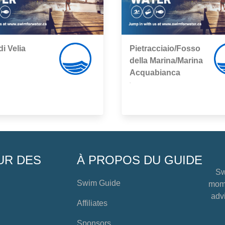
di Velia
Pietracciaio/Fosso
della Marina/Marina
Acquabianca
,
UR DES
À PROPOS DU GUIDE
Sw
Swim Guide
mome
advi
Affiliates
Sponsors