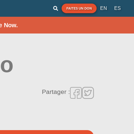
EN
ES
FAITES UN DON
e Now.
fo
Partager :