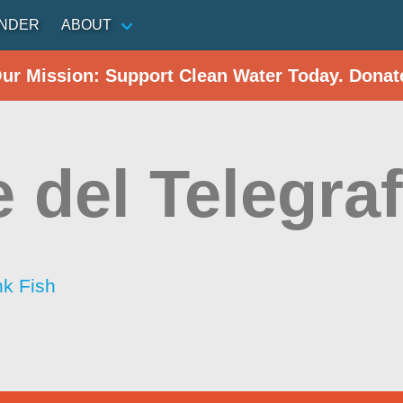
INDER
ABOUT
Our Mission: Support Clean Water Today. Donat
e del Telegra
nk Fish