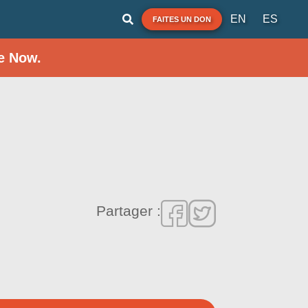
EN
ES
FAITES UN DON
e Now.
Partager :