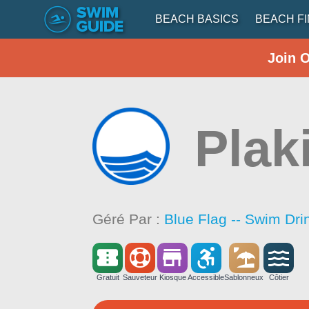
BEACH BASICS
BEACH F
Join 
Plak
Géré Par :
Blue Flag -- Swim Dri
Gratuit
Sauveteur
Kiosque
Accessible
Sablonneux
Côtier