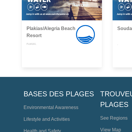
Plakias/Alegria Beach
Souda
Resort
PLAKIAS,
,
BASES DES PLAGES
TROUVE
PLAGES
Environmental Awareness
See Regions
Lifestyle and Activities
View Map
Health and Safety