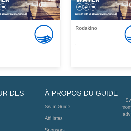
Rodakino
,
UR DES
À PROPOS DU GUIDE
Sw
Swim Guide
mome
advi
Affiliates
Sponsors