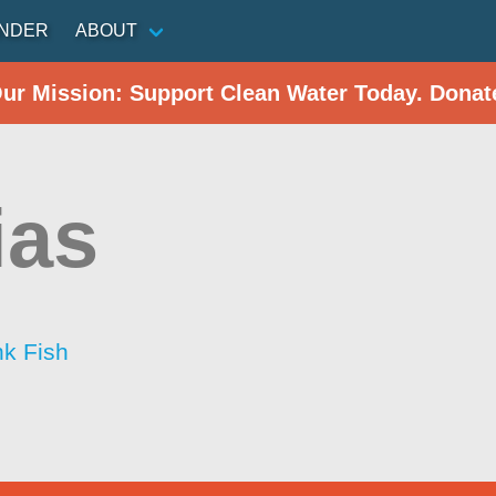
INDER
ABOUT
Our Mission: Support Clean Water Today. Donat
ias
nk Fish