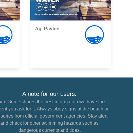
Ag. Pavlos
,
A note for our users:
im Guide shares the best information we have the
nt you ask for it. Always obey signs at the beach or
sories from official government agencies. Stay alert
and check for other swimming hazards such as
dangerous currents and tides.