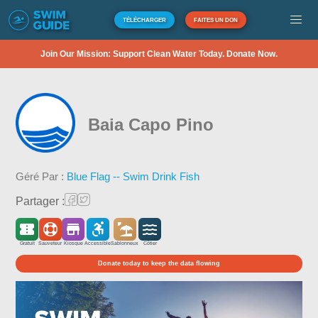
TÉLÉCHARGER
FAITES UN DON
Join Our Mission: Support Clean Water Today. Donate Now.
Baia Capo Pino
Géré Par :
Blue Flag -- Swim Drink Fish
Partager :
Gratuit
Sauveteur
Kiosque
Accessible
Sablonneux
Côtier
Donate today to keep the data flowing