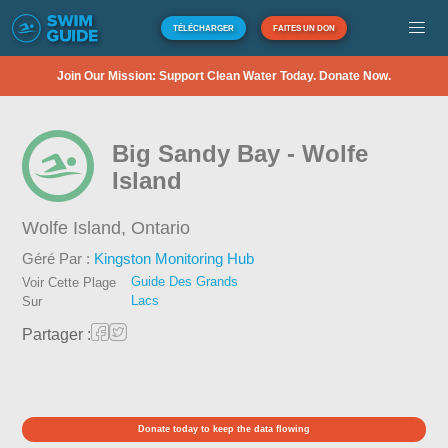
TÉLÉCHARGER
FAITES UN DON
Join Our Mission: Support Clean Water Today. Donate Now.
Big Sandy Bay - Wolfe
Island
Wolfe Island,
Ontario
Géré Par :
Kingston Monitoring Hub
Guide Des Grands
Voir Cette Plage
Lacs
Sur
Partager :
Donate today to keep the data flowing