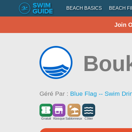
BEACH BASICS
BEACH F
Join 
Bouk
Géré Par :
Blue Flag -- Swim Dri
Gratuit
Kiosque
Sablonneux
Côtier