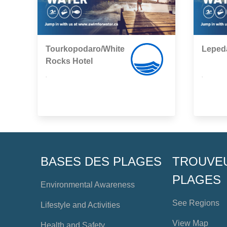
Tourkopodaro/White
Leped
Rocks Hotel
,
,
BASES DES PLAGES
TROUVE
PLAGES
Environmental Awareness
See Regions
Lifestyle and Activities
View Map
Health and Safety