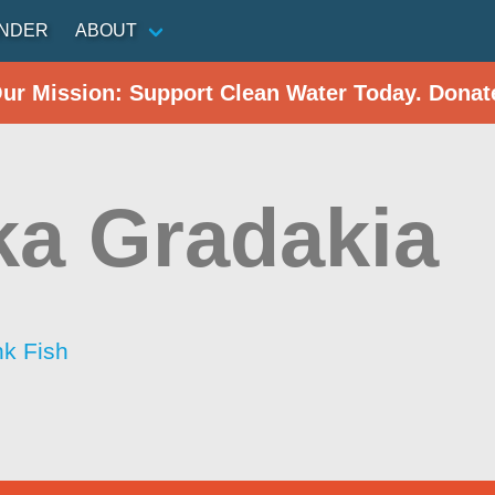
INDER
ABOUT
Our Mission: Support Clean Water Today. Donat
a Gradakia
nk Fish