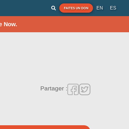
EN
ES
FAITES UN DON
e Now.
Partager :