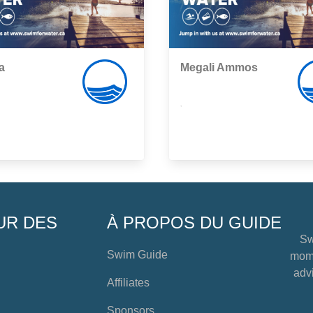
a
Megali Ammos
,
UR DES
À PROPOS DU GUIDE
Sw
Swim Guide
mome
advi
Affiliates
Sponsors