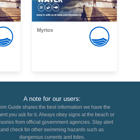
Myrtos
,
A note for our users:
im Guide shares the best information we have the
nt you ask for it. Always obey signs at the beach or
sories from official government agencies. Stay alert
and check for other swimming hazards such as
dangerous currents and tides.