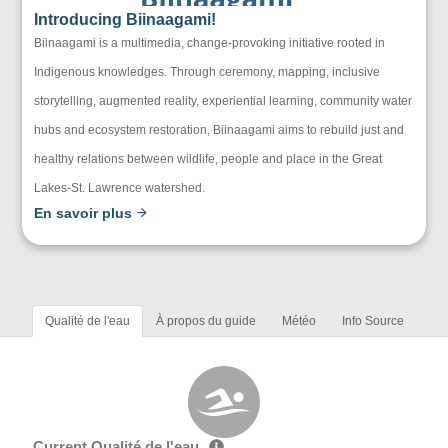
Introducing Biinaagami!
Biinaagami is a multimedia, change-provoking initiative rooted in
Indigenous knowledges. Through ceremony, mapping, inclusive
storytelling, augmented reality, experiential learning, community water
hubs and ecosystem restoration, Biinaagami aims to rebuild just and
healthy relations between wildlife, people and place in the Great
Lakes-St. Lawrence watershed.
En savoir plus
Qualité de l'eau
À propos du guide
Météo
Info Source
Current Qualité de l'eau