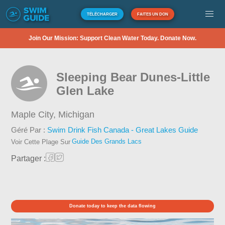
TÉLÉCHARGER
FAITES UN DON
Join Our Mission: Support Clean Water Today. Donate Now.
Sleeping Bear Dunes-Little
Glen Lake
Maple City,
Michigan
Géré Par :
Swim Drink Fish Canada - Great Lakes Guide
Guide Des Grands Lacs
Voir Cette Plage Sur
Partager :
Donate today to keep the data flowing