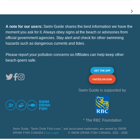
A note for our users:
Swim Guide shares the best information we have the
moment you ask for it. Always obey signs at the beach or advisories from
official government agencies. Stay alert and check for other swimming
hazards such as dangerous currents and tides.
Please report your pollution concerns so Affiliates can help keep other
beach-goers safe.
GET THE APP
FAITES UN DON
Swim Guide is supported by
* The RBC Foundation
Swim Guide, "Swim Drink Fish icons," and associated trademarks are owned by SWIM
DRINK FISH CANADA |
See Legal
© SWIM DRINK FISH CANADA, 2011 - 2026