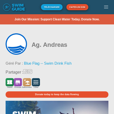
TÉLÉCHARGER
FAITES UN DON
Join Our Mission: Support Clean Water Today. Donate Now.
Ag. Andreas
Géré Par :
Blue Flag -- Swim Drink Fish
Partager :
Gratuit
Kiosque
Sablonneux
Côtier
Donate today to keep the data flowing