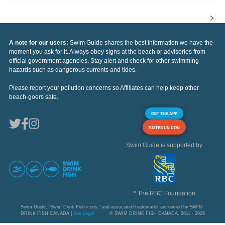
A note for our users:
Swim Guide shares the best information we have the
moment you ask for it. Always obey signs at the beach or advisories from
official government agencies. Stay alert and check for other swimming
hazards such as dangerous currents and tides.
Please report your pollution concerns so Affiliates can help keep other
beach-goers safe.
GET THE APP
FAITES UN DON
Swim Guide is supported by
* The RBC Foundation
Swim Guide, "Swim Drink Fish icons," and associated trademarks are owned by SWIM
DRINK FISH CANADA |
See Legal
© SWIM DRINK FISH CANADA, 2011 - 2026