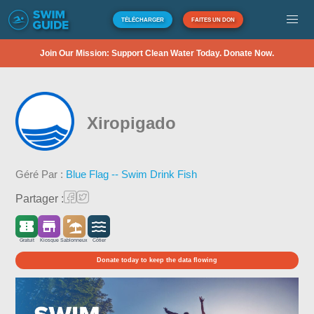
TÉLÉCHARGER
FAITES UN DON
Join Our Mission: Support Clean Water Today. Donate Now.
Xiropigado
Géré Par :
Blue Flag -- Swim Drink Fish
Partager :
Gratuit
Kiosque
Sablonneux
Côtier
Donate today to keep the data flowing