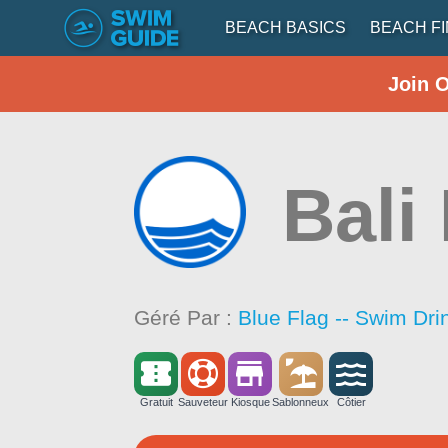
BEACH BASICS
BEACH F
Join 
Bali
Géré Par :
Blue Flag -- Swim Dri
Gratuit
Sauveteur
Kiosque
Sablonneux
Côtier