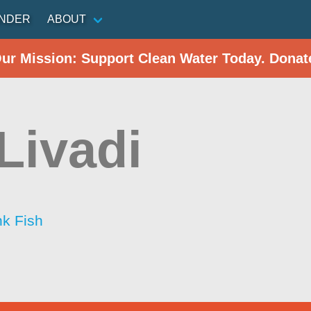
INDER
ABOUT
Our Mission: Support Clean Water Today. Donat
 Livadi
nk Fish