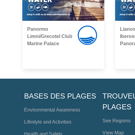
Panormo
Lianos
Limni/Grecotel Club
Iberos
Marine Palace
Panor
,
,
BASES DES PLAGES
TROUVE
PLAGES
Environmental Awareness
See Regions
Lifestyle and Activities
View Map
Health and Safety