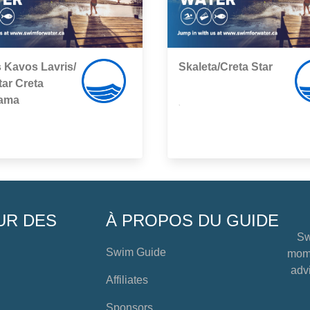
 Kavos Lavris/
Skaleta/Creta Star
tar Creta
ama
,
UR DES
À PROPOS DU GUIDE
Sw
Swim Guide
mome
advi
Affiliates
Sponsors