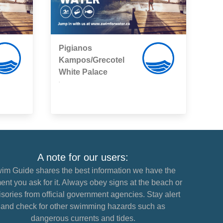
Pigianos
Kampos/Grecotel
White Palace
,
A note for our users:
im Guide shares the best information we have the
nt you ask for it. Always obey signs at the beach or
sories from official government agencies. Stay alert
and check for other swimming hazards such as
dangerous currents and tides.