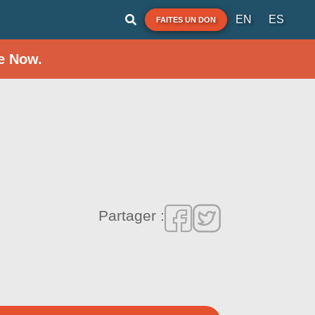
EN
ES
FAITES UN DON
e Now.
Partager :