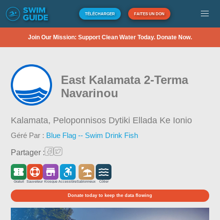
TÉLÉCHARGER
FAITES UN DON
Join Our Mission: Support Clean Water Today. Donate Now.
East Kalamata 2-Terma
Navarinou
Kalamata,
Peloponnisos Dytiki Ellada Ke Ionio
Géré Par :
Blue Flag -- Swim Drink Fish
Partager :
Gratuit
Sauveteur
Kiosque
Accessible
Sablonneux
Côtier
Donate today to keep the data flowing