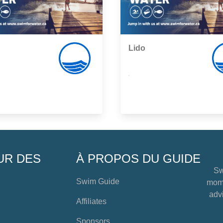
Lido
,
UR DES
À PROPOS DU GUIDE
Sw
Swim Guide
mome
advi
Affiliates
Sponsors