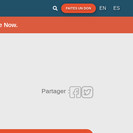
EN
ES
FAITES UN DON
e Now.
Partager :