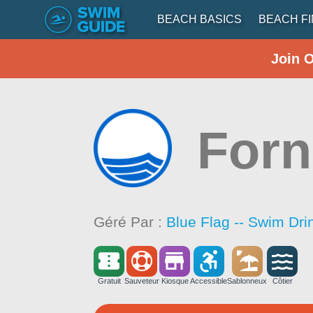
BEACH BASICS
BEACH F
Join 
Forn
Géré Par :
Blue Flag -- Swim Dri
Gratuit
Sauveteur
Kiosque
Accessible
Sablonneux
Côtier