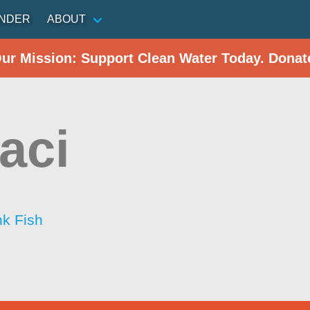
INDER
ABOUT
Our Mission: Support Clean Water Today. Donat
aci
nk Fish