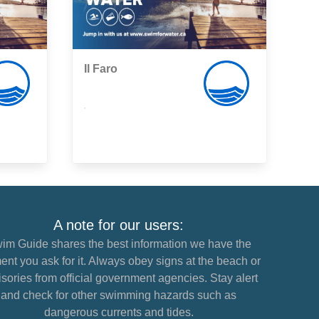
Il Faro
,
A note for our users:
im Guide shares the best information we have the
nt you ask for it. Always obey signs at the beach or
sories from official government agencies. Stay alert
and check for other swimming hazards such as
dangerous currents and tides.