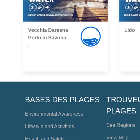
Vecchia Darsena
Lido
Porto di Savona
,
,
BASES DES PLAGES
TROUVE
PLAGES
Environmental Awareness
See Regions
Lifestyle and Activities
View Map
Health and Safety