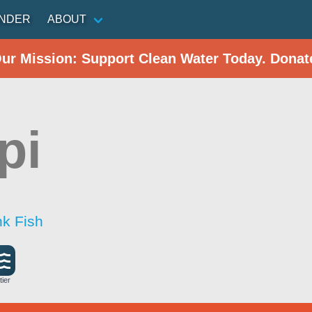
INDER
ABOUT
Our Mission: Support Clean Water Today. Donat
pi
nk Fish
tier