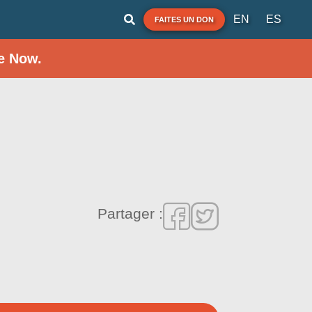
EN
ES
FAITES UN DON
e Now.
Partager :