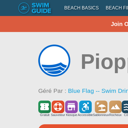
BEACH BASICS
BEACH F
Join 
Piop
Géré Par :
Blue Flag -- Swim Dri
Gratuit
Sauveteur
Kiosque
Accessible
Sablonneux
Rocheux
Cô