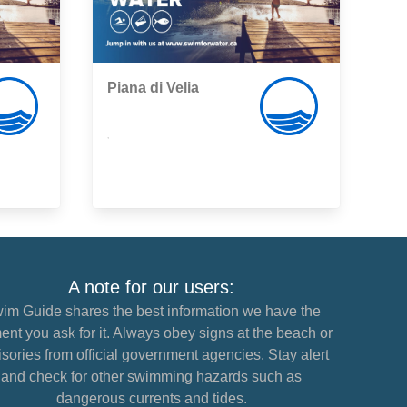
Piana di Velia
,
A note for our users:
im Guide shares the best information we have the
nt you ask for it. Always obey signs at the beach or
sories from official government agencies. Stay alert
and check for other swimming hazards such as
dangerous currents and tides.