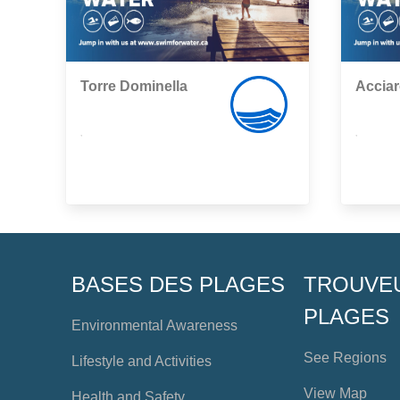
Torre Dominella
Acciar
,
,
BASES DES PLAGES
TROUVE
PLAGES
Environmental Awareness
See Regions
Lifestyle and Activities
View Map
Health and Safety