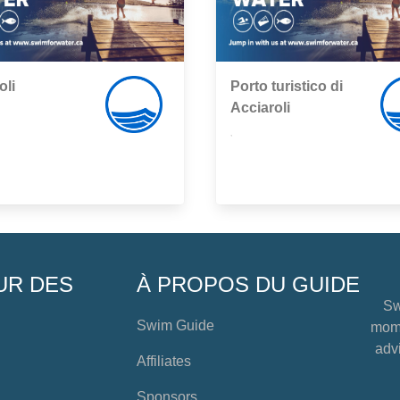
oli
Porto turistico di
Acciaroli
,
UR DES
À PROPOS DU GUIDE
Sw
Swim Guide
mome
advi
Affiliates
Sponsors