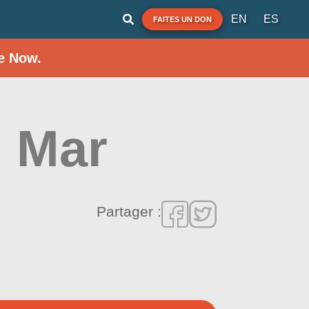
EN
ES
FAITES UN DON
e Now.
- Mar
Partager :