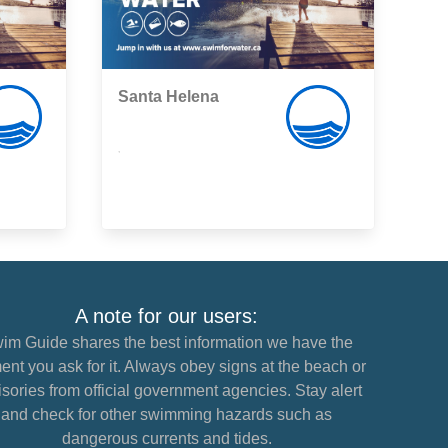
Santa Helena
,
A note for our users:
im Guide shares the best information we have the
nt you ask for it. Always obey signs at the beach or
sories from official government agencies. Stay alert
and check for other swimming hazards such as
dangerous currents and tides.