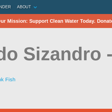
INDER
ABOUT
Our Mission: Support Clean Water Today. Donat
do Sizandro 
nk Fish