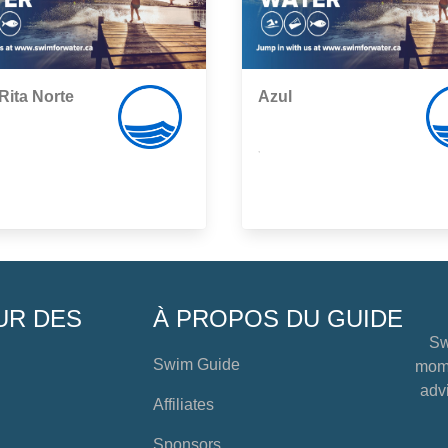
Rita Norte
Azul
,
UR DES
À PROPOS DU GUIDE
Sw
Swim Guide
mome
advi
Affiliates
Sponsors