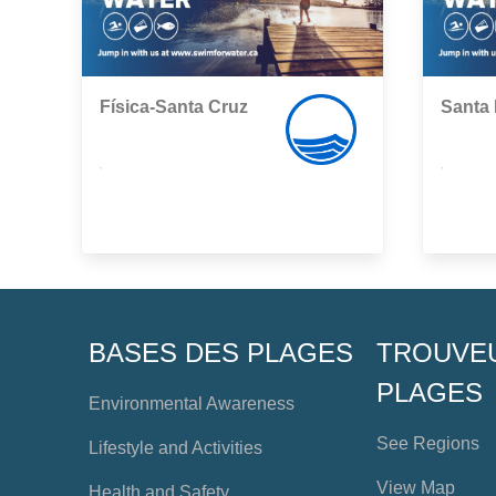
Física-Santa Cruz
Santa 
,
,
BASES DES PLAGES
TROUVE
PLAGES
Environmental Awareness
See Regions
Lifestyle and Activities
View Map
Health and Safety