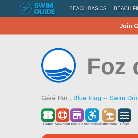
BEACH BASICS
BEACH F
Join 
Foz 
Géré Par :
Blue Flag -- Swim Dri
Gratuit
Sauveteur
Kiosque
Accessible
Sablonneux
Côtier