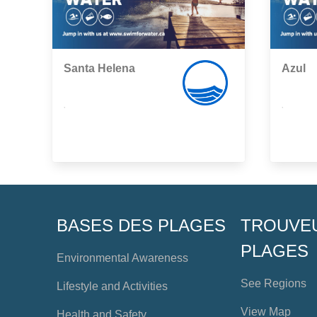
Santa Helena
Azul
,
,
BASES DES PLAGES
TROUVE
PLAGES
Environmental Awareness
See Regions
Lifestyle and Activities
View Map
Health and Safety