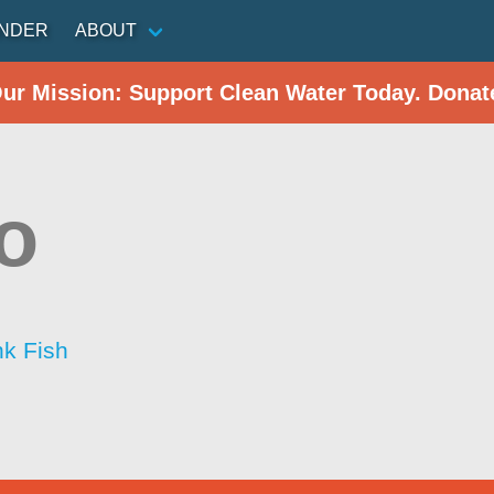
INDER
ABOUT
Our Mission: Support Clean Water Today. Donat
o
nk Fish