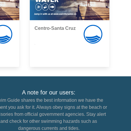
Centro-Santa Cruz
,
A note for our users:
im Guide shares the best information we have the
nt you ask for it. Always obey signs at the beach or
sories from official government agencies. Stay alert
and check for other swimming hazards such as
dangerous currents and tides.