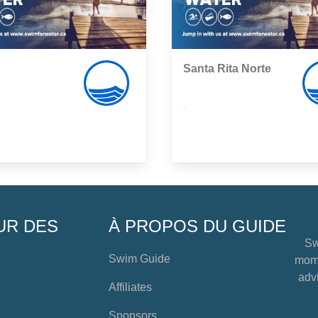
Santa Rita Norte
,
UR DES
À PROPOS DU GUIDE
Sw
Swim Guide
mome
advi
Affiliates
Sponsors