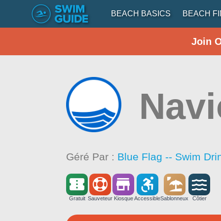
BEACH BASICS
BEACH F
Join 
Navi
Géré Par :
Blue Flag -- Swim Dri
Gratuit
Sauveteur
Kiosque
Accessible
Sablonneux
Côtier