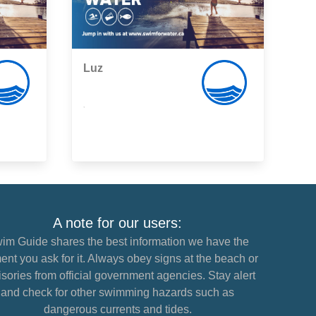
Luz
,
A note for our users:
im Guide shares the best information we have the
nt you ask for it. Always obey signs at the beach or
sories from official government agencies. Stay alert
and check for other swimming hazards such as
dangerous currents and tides.