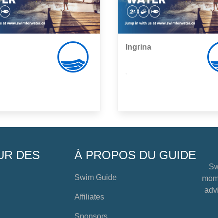
Ingrina
,
UR DES
À PROPOS DU GUIDE
Sw
Swim Guide
mome
advi
Affiliates
Sponsors