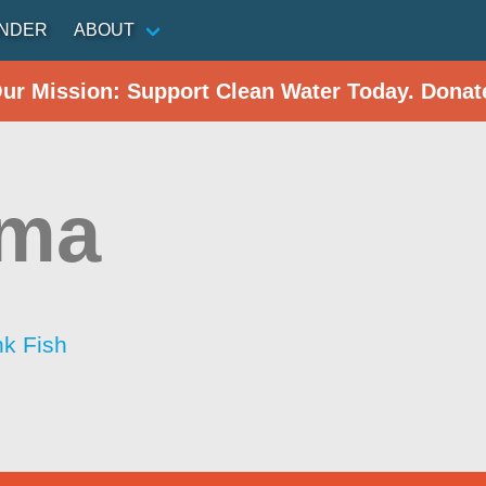
INDER
ABOUT
Our Mission: Support Clean Water Today. Donat
ema
nk Fish