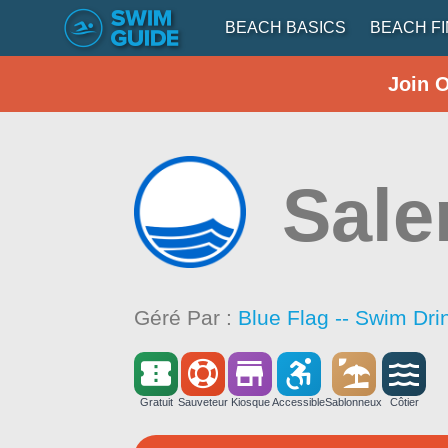
BEACH BASICS
BEACH F
Join 
Sal
Géré Par :
Blue Flag -- Swim Dri
Gratuit
Sauveteur
Kiosque
Accessible
Sablonneux
Côtier