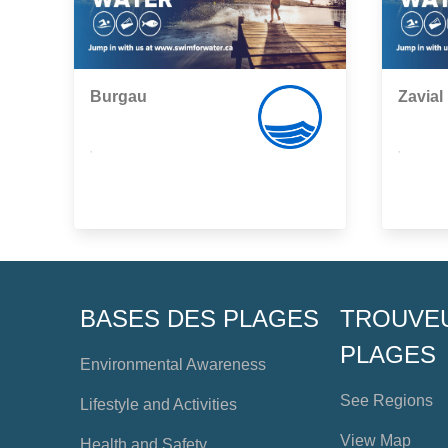
Burgau
Zavial
,
,
BASES DES PLAGES
TROUVE
PLAGES
Environmental Awareness
See Regions
Lifestyle and Activities
View Map
Health and Safety