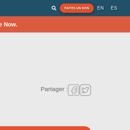
EN
ES
FAITES UN DON
e Now.
Partager :