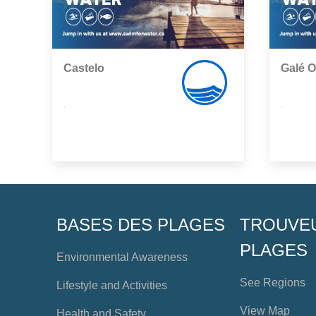
Castelo
Galé O
,
,
BASES DES PLAGES
TROUVE
PLAGES
Environmental Awareness
See Regions
Lifestyle and Activities
View Map
Health and Safety