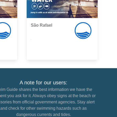
São Rafael
,
A note for our users:
im Guide shares the best information we have the
nt you ask for it. Always obey signs at the beach or
sories from official government agencies. Stay alert
and check for other swimming hazards such as
dangerous currents and tides.