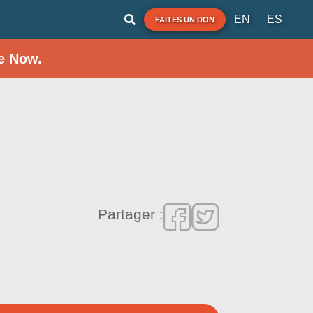
EN
ES
FAITES UN DON
e Now.
Partager :