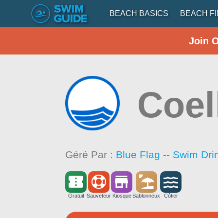
BEACH BASICS
BEACH F
Join 
Coel
Géré Par :
Blue Flag -- Swim Dri
Gratuit
Sauveteur
Kiosque
Sablonneux
Côtier