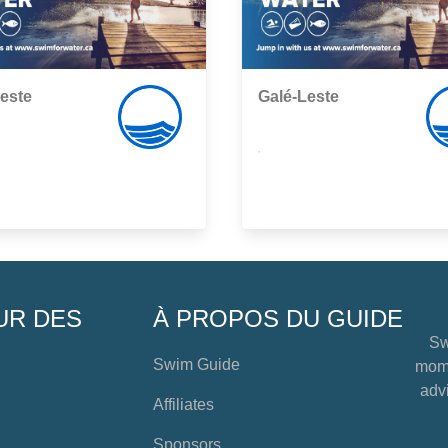
este
Galé-Leste
,
UR DES
À PROPOS DU GUIDE
Sw
Swim Guide
mome
advi
Affiliates
Sponsors