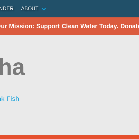
INDER
ABOUT
Our Mission: Support Clean Water Today. Donat
ha
nk Fish