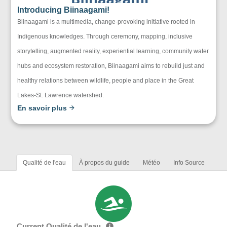
Introducing Biinaagami!
Biinaagami is a multimedia, change-provoking initiative rooted in
Indigenous knowledges. Through ceremony, mapping, inclusive
storytelling, augmented reality, experiential learning, community water
hubs and ecosystem restoration, Biinaagami aims to rebuild just and
healthy relations between wildlife, people and place in the Great
Lakes-St. Lawrence watershed.
En savoir plus
Qualité de l'eau
À propos du guide
Météo
Info Source
Current Qualité de l'eau