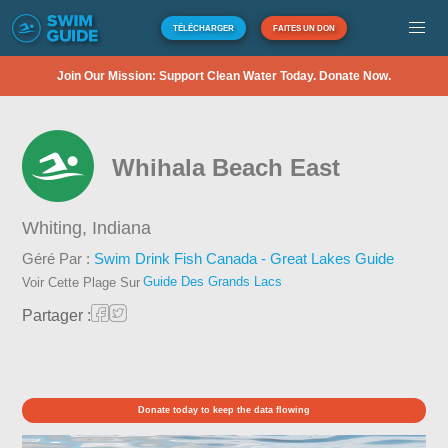
TÉLÉCHARGER
FAITES UN DON
Join Our Mission: Support Clean Water Today. Donate Now.
Whihala Beach East
Whiting,
Indiana
Géré Par :
Swim Drink Fish Canada - Great Lakes Guide
Guide Des Grands Lacs
Voir Cette Plage Sur
Partager :
Donate today to keep the data flowing