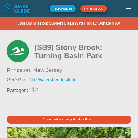
TÉLÉCHARGER
FAITES UN DON
Join Our Mission: Support Clean Water Today. Donate Now.
(SB9) Stony Brook:
Turning Basin Park
Princeton,
New Jersey
Géré Par :
The Watershed Institute
Partager :
Donate today to keep the data flowing