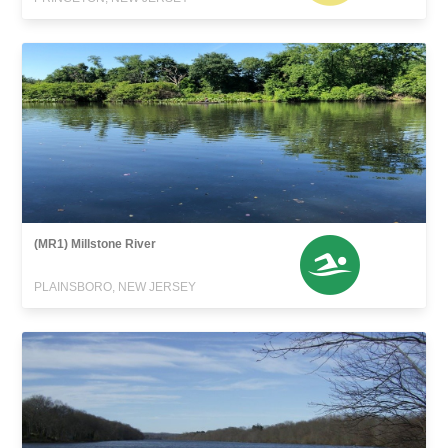
(MR1) Millstone River
PLAINSBORO, NEW JERSEY